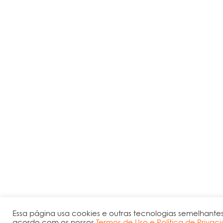
Essa página usa cookies e outras tecnologias semelhante
acordo com os nossos
Termos de Uso e Política de Privac