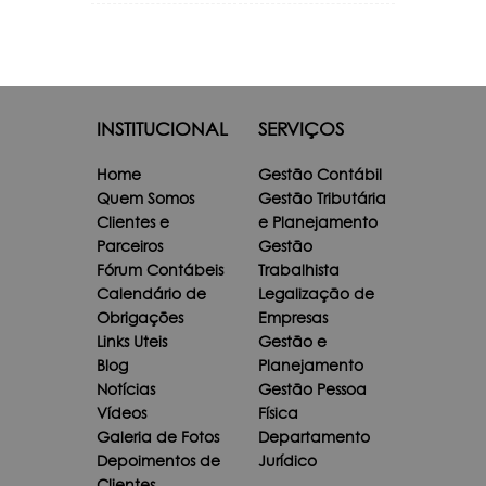
INSTITUCIONAL
SERVIÇOS
Home
Gestão Contábil
Quem Somos
Gestão Tributária
Clientes e
e Planejamento
Parceiros
Gestão
Fórum Contábeis
Trabalhista
Calendário de
Legalização de
Obrigações
Empresas
Links Uteis
Gestão e
Blog
Planejamento
Notícias
Gestão Pessoa
Vídeos
Física
Galeria de Fotos
Departamento
Depoimentos de
Jurídico
Clientes