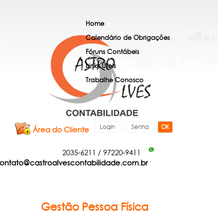
Home
Calendário de Obrigações
Fóruns Contábeis
Links Úteis
Trabalhe Conosco
OK
Área do Cliente
2035-6211
/
97220-9411
ontato@castroalvescontabilidade.com.br
Gestão Pessoa Física