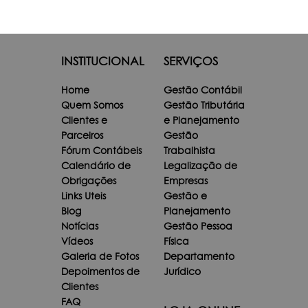
INSTITUCIONAL
SERVIÇOS
Home
Gestão Contábil
Quem Somos
Gestão Tributária
Clientes e
e Planejamento
Parceiros
Gestão
Fórum Contábeis
Trabalhista
Calendário de
Legalização de
Obrigações
Empresas
Links Uteis
Gestão e
Blog
Planejamento
Notícias
Gestão Pessoa
Vídeos
Física
Galeria de Fotos
Departamento
Depoimentos de
Jurídico
Clientes
FAQ