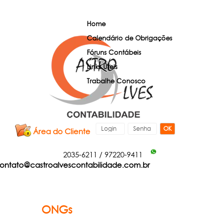
Home
Calendário de Obrigações
Fóruns Contábeis
Links Úteis
Trabalhe Conosco
OK
Área do Cliente
2035-6211
/
97220-9411
ontato@castroalvescontabilidade.com.br
ONGs